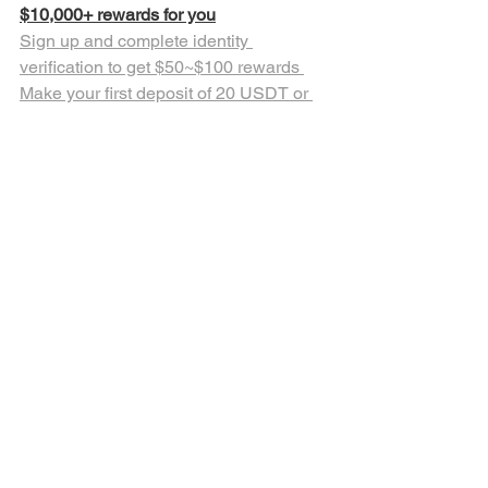
$10,000+ rewards for you
Sign up and complete identity 
verification to get $50~$100 rewards 
Make your first deposit of 20 USDT or 
above to get 18 USDT Futures Voucher 
Start your spot or futures trading 
adventure and win up to 10,000 USDT
www.gate.io
더 궁금한 점은 아래 연락처로 문의주시
면
자세히 상담드리겠습니다.