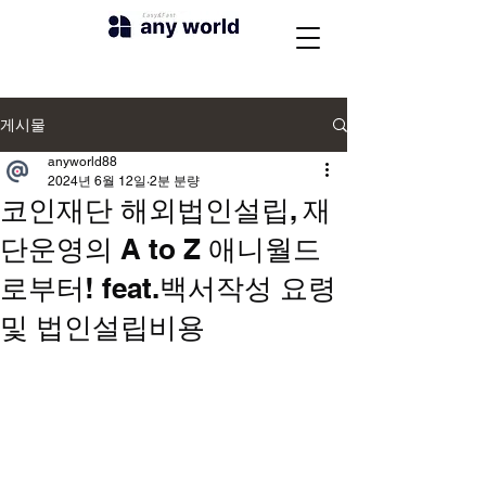
게시물
anyworld88
2024년 6월 12일
2분 분량
코인재단 해외법인설립, 재
단운영의 A to Z 애니월드
로부터! feat.백서작성 요령
및 법인설립비용