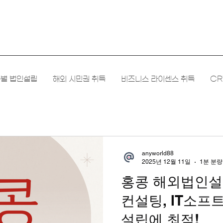
별 법인설립
해외 시민권 취득
비즈니스 라이센스 취득
CR
anyworld88
2025년 12월 11일
1분 분량
홍콩 해외법인설
컨설팅, IT소프
설립에 최적!