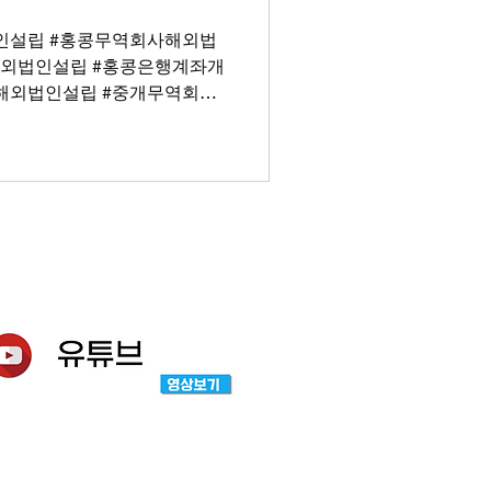
인설립 #홍콩무역회사해외법
외법인설립 #홍콩은행계좌개
회사해외법인설립 #중개무역회사
니까 해외법인설립 전문 컨설팅
홍콩은 과거 영국 식민지배를 받다
 반환된 중국의 특수자치구역
지배는 아니며 영국과 중국 간
나며 영국이 홍콩의 지배권을
지역이었습니다. ​ 최초 조약
세계적으로 반식민주의 의식이
양을 마치고 중국으로 반환되었
홍콩은 금융 및 무역, 외국인 투
있으며 중국과 별도로 '항생'이
 정도로 규모가 큰 금융산업
외법인설립 홍콩에 외국인들이 해외