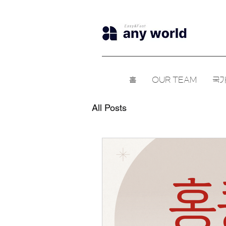
홈
OUR TEAM
국가
All Posts