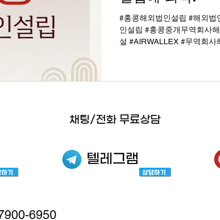
#홍콩해외법인설립 #해외법
인설립 #홍콩중개무역회사해
설 #AIRWALLEX #무역
해외법인설립 ​ ​ ​ 안녕하십
애니월드입니다. ​ ​ ​ 홍콩 
가 비교적 최근에야 중국으로
입니다. 정확히 말하면 식민
의 전쟁이 영국의 승리로 끝
중국으로 부터 넘겨받은 할양 
​채팅/전화 무료상담
시엔 영구할양이었지만 전 
생겨나며 약 100년간의 할
습니다. ​ 이와같은 영향으로 
자사업이 활발하게 이뤄지고 
라는 선물 금융시장이 운영될
중심 도시입니다. ​ ​ ​ 해
법인설
-7900-6950