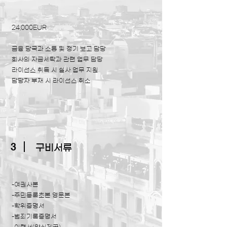
24,000EUR
금융 당국과 소통 및 정기 보고 담당
​회사의 자금세탁과 관련 업무 담당
라이선스 취득 시 실사 업무 지원​
​담당자 부재 시 라이선스 취소
3
구비서류
-여권사본
-주민등록초본 영문본
-학위증명서
-범죄기록증명서​