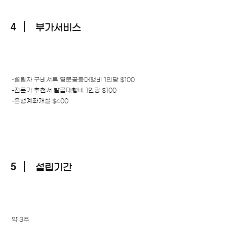
4
부가서비스
-설립자 구비서류 영문공증대행비 1인당 $100
-전문가 추천서 발급대행비 1인당 $100
-은행계좌개설 $400
5
설립기간
약 3주