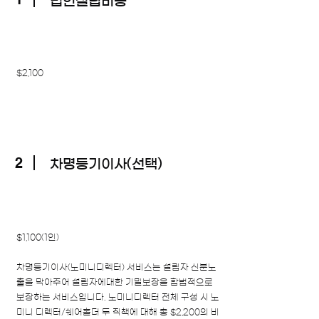
​법인설립비용
$2,100
2
차명등기이사(선택)
$1,100(1인)
차명등기이사(노미니디렉터) 서비스는 설립자 신분노
출을 막아주어 ​설립자에대한 기밀보장을 합법적으로
보장하는 서비스입니다. 노미니디렉터 전체 구성 시 노
미니 디렉터/쉐어홀더 두 직책에 대해 ​총 $2,200의 비