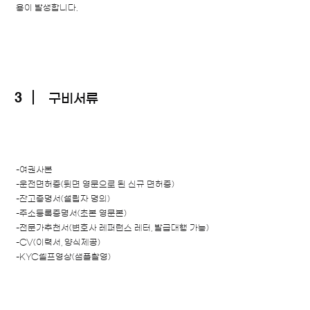
용이 발생합니다.
3
구비서류
-여권사본
-운전면허증(뒷면 영문으로 된 신규 면허증)
-잔고증명서(설립자 명의)
-주소등록증명서(초본 영문본)
-전문가추천서(변호사 레퍼런스 레터, 발급대행 가능)
-CV(이력서, 양식제공)
-KYC셀프영상(샘플촬영)