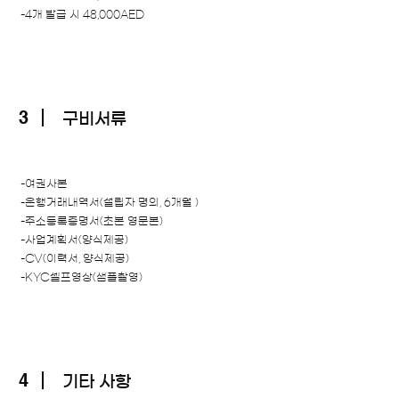
-4개 발급 시 48,000AED
3
구비서류
-여권사본
-은행거래내역서(설립자 명의, 6개월 )
-주소등록증명서(초본 영문본)
-사업계획서(양식제공)
-CV(이력서, 양식제공)
-KYC셀프영상(샘플촬영)
4
기타 사항