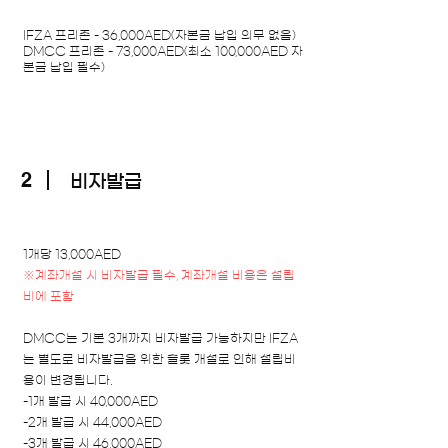
IFZA 프리존 - 36,000AED(자본금 납입 의무 없음)
DMCC 프리존 - 73,000AED(최소 100,000AED 자
본금 납입 필수)
2
비자발급
1개당 13,000AED
※계좌개설 시 비자발급 필수, 계좌개설 비용은 설립
비에 포함​
DMCC는 기본 3개까지 비자발급 가능하지만 IFZA
는 별도로 비자발급을 위한 슬롯 개설로 인해 설립비
용이 변경됩니다.
-1개 발급 시 40,000AED
-2개 발급 시 44,000AED
-3개 발급 시 46,000AED