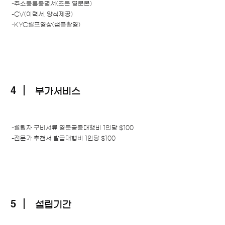
-주소등록증명서(초본 영문본)
-CV(이력서, 양식제공)
-KYC셀프영상(샘플촬영)
4
부가서비스
-설립자 구비서류 영문공증대행비 1인당 $100
-전문가 추천서 발급대행비 1인당 $100
5
설립기간