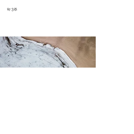
약 3주
​채팅/전화 무료상담